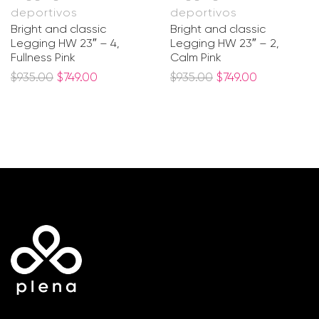
deportivos
deportivos
Bright and classic
Bright and classic
Legging HW 23″ – 4,
Legging HW 23″ – 2,
Fullness Pink
Calm Pink
$
935.00
$
749.00
$
935.00
$
749.00