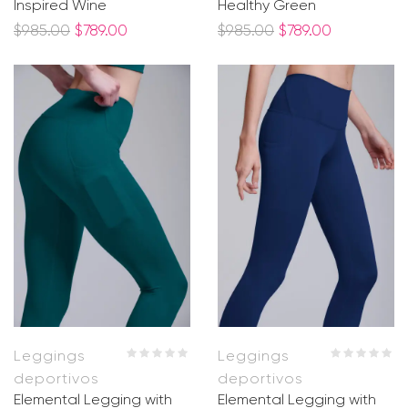
Inspired Wine
Healthy Green
$
985.00
$
789.00
$
985.00
$
789.00
Leggings
Leggings
deportivos
deportivos
Elemental Legging with
Elemental Legging with