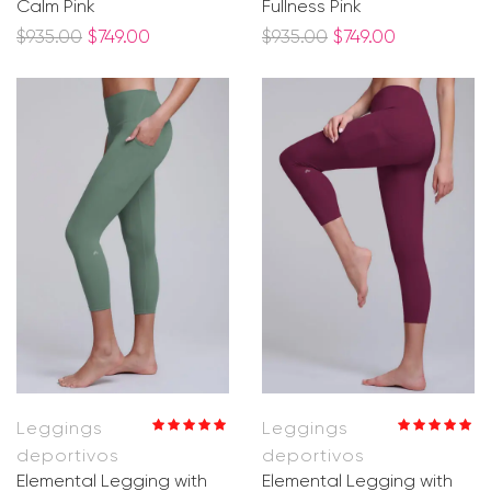
Calm Pink
Fullness Pink
$
935.00
$
749.00
$
935.00
$
749.00
Leggings
Leggings
Valorado en
Valorado en
deportivos
deportivos
5.00
de 5
5.00
de 5
Elemental Legging with
Elemental Legging with