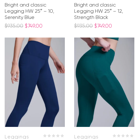
Bright and classic
Bright and classic
Legging HW 25″ – 10,
Legging HW 25″ – 12,
Serenity Blue
Strength Black
$
935.00
$
749.00
$
935.00
$
749.00
Leggings
Leggings