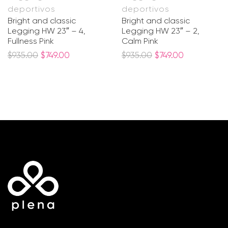
deportivos
deportivos
Bright and classic
Bright and classic
Legging HW 23″ – 4,
Legging HW 23″ – 2,
Fullness Pink
Calm Pink
$
935.00
$
749.00
$
935.00
$
749.00