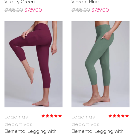
Vitality Green
Vibrant Blue
$
985.00
$
789.00
$
985.00
$
789.00
Leggings
Leggings
Valorado en
Valorado en
deportivos
deportivos
5.00
de 5
5.00
de 5
Elemental Legging with
Elemental Legging with