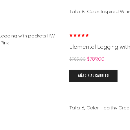
Talla: 8, Color: Inspired Win
Valorado en
5.00
de 5
Elemental Legging wit
$
789.00
$
985.00
AÑADIR AL CARRITO
Talla: 6, Color: Healthy Gree