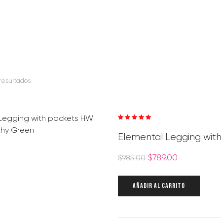
 resultados
Valorado en
5.00
de 5
Elemental Legging with
$
789.00
$
985.00
AÑADIR AL CARRITO