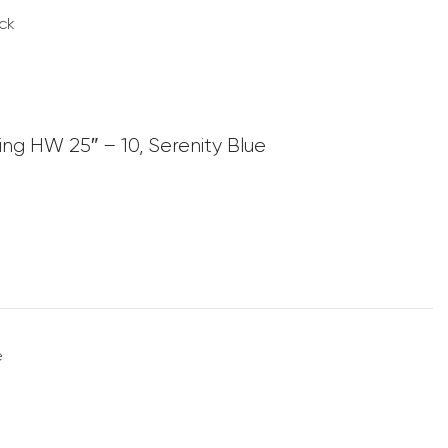
ack
ing HW 25″ – 10, Serenity Blue
e