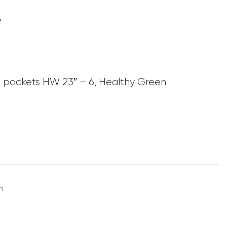
e
h pockets HW 23″ – 6, Healthy Green
n