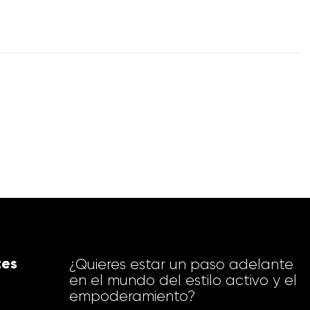
tes
¿Quieres estar un paso adelante
en el mundo del estilo activo y el
empoderamiento?