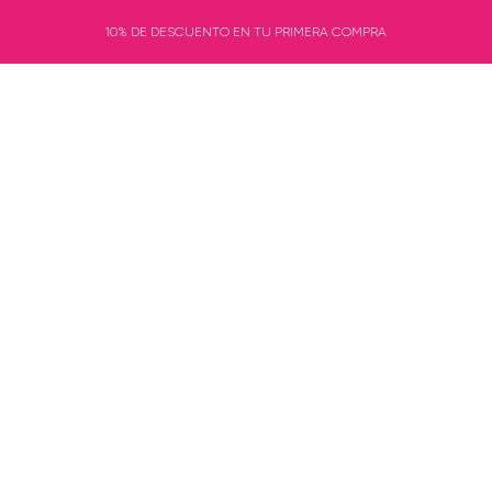
10% DE DESCUENTO EN TU PRIMERA COMPRA
Shorts
Sports bras
Tank tops
Más vendidos
Gu
gings Deport
Inicio
Leggings deportivos