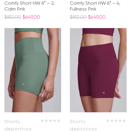
Comfy Short HW 6″ – 2,
Comfy Short HW 6″ – 4,
Calm Pink
Fullness Pink
$
812.00
$
649.00
$
812.00
$
649.00
Shorts
Shorts
deportivos
deportivos