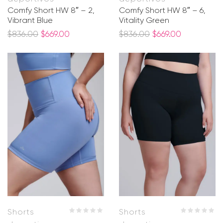
Comfy Short HW 8″ – 2,
Comfy Short HW 8″ – 6,
Vibrant Blue
Vitality Green
$
836.00
$
669.00
$
836.00
$
669.00
Shorts
Shorts