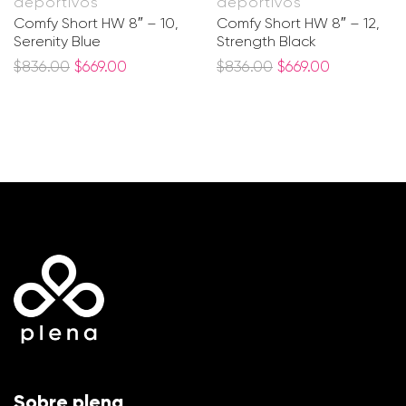
deportivos
deportivos
Comfy Short HW 8″ – 10,
Comfy Short HW 8″ – 12,
Serenity Blue
Strength Black
$
836.00
$
669.00
$
836.00
$
669.00
Sobre plena