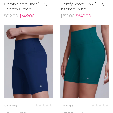
Comfy Short HW 6″ – 6,
Comfy Short HW 6″ – 8,
Healthy Green
Inspired Wine
$
812.00
$
649.00
$
812.00
$
649.00
Shorts
Shorts
deportivos
deportivos