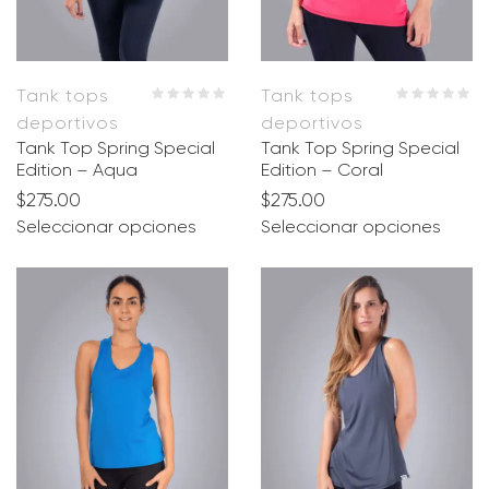
Tank tops
Tank tops
deportivos
deportivos
Tank Top Spring Special
Tank Top Spring Special
Edition – Aqua
Edition – Coral
$
275.00
$
275.00
Seleccionar opciones
Seleccionar opciones