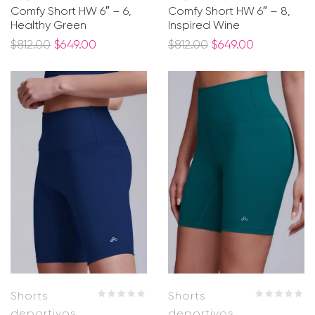
Comfy Short HW 6″ – 6,
Comfy Short HW 6″ – 8,
Healthy Green
Inspired Wine
$
812.00
$
649.00
$
812.00
$
649.00
Shorts
Shorts
deportivos
deportivos