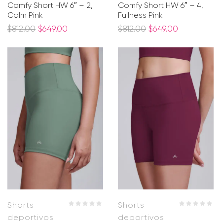
Comfy Short HW 6″ – 2,
Comfy Short HW 6″ – 4,
Calm Pink
Fullness Pink
$
812.00
$
649.00
$
812.00
$
649.00
Shorts
Shorts
deportivos
deportivos