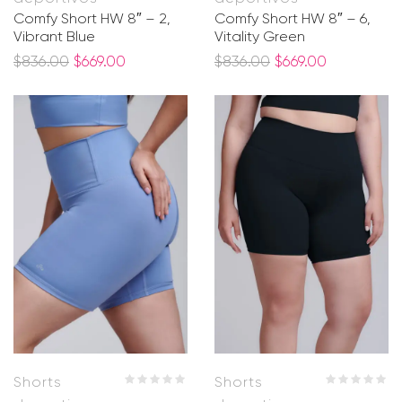
Comfy Short HW 8″ – 2,
Comfy Short HW 8″ – 6,
Vibrant Blue
Vitality Green
$
836.00
$
669.00
$
836.00
$
669.00
Shorts
Shorts