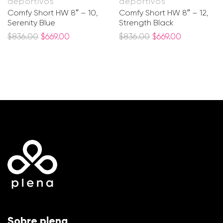
deportivos
deportivos
Comfy Short HW 8″ – 10,
Comfy Short HW 8″ – 12,
Serenity Blue
Strength Black
$
836.00
$
669.00
$
836.00
$
669.00
Sobre plena