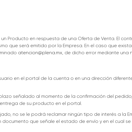
de un Producto en respuesta de una Oferta de Venta. El con
o que será emitido por la Empresa. En el caso que exista c
nominado
atencion@plena.mx
, de dicho error mediante una n
suario en el portal de la cuenta o en una dirección diferen
 plazo señalado al momento de la confirmación del pedido
entrega de su producto en el portal.
jado, no se le podrá reclamar ningún tipo de interés a la 
 documento que señale el estado de envío y en el cual se e