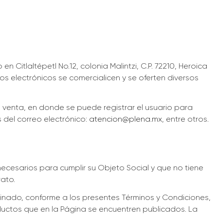
Citlaltépetl No.12, colonia Malintzi, C.P. 72210, Heroica
s electrónicos se comercialicen y se oferten diversos
e venta, en donde se puede registrar el usuario para
s del correo electrónico:
atencion@plena.mx
, entre otros.
ecesarios para cumplir su Objeto Social y que no tiene
rato.
rminado, conforme a los presentes Términos y Condiciones,
productos que en la Página se encuentren publicados. La