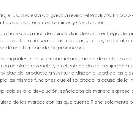
ado, el Usuario está obligado a revisar el Producto. En cas
tías de los presentes Términos y Condiciones.
to no exceda más de quince días desde la entrega del pr
e el producto no sea de las medidas, el color, material, e
tro de una temporada de promoción).
nes originales, con su empaquetado, acuse de recibido del
en en un plazo razonable, en el entendido de la sujeción 
ilidad del producto a sustituir o disponibilidad de las pi
pla las mismas funciones que el solicitado, a causa de la 
aplicables a la devolución, señalados de manera expresa e
iera de las marcas con las que cuenta Plena solamente pod