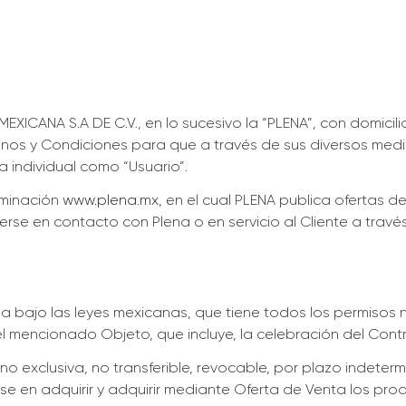
A S.A DE C.V., en lo sucesivo la “PLENA”, con domicilio en 
inos y Condiciones para que a través de sus diversos medio
 individual como “Usuario”.
nominación
www.plena.mx,
en el cual PLENA publica ofertas d
erse en contacto con Plena o en servicio al Cliente a travé
 bajo las leyes mexicanas, que tiene todos los permisos n
l mencionado Objeto, que incluye, la celebración del Cont
 no exclusiva, no transferible, revocable, por plazo indete
resarse en adquirir y adquirir mediante Oferta de Venta los 