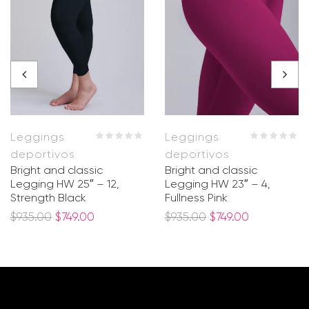
Leggings
Leggings
deportivos
deportivos
Bright and classic
Bright and classic
Legging HW 25″ – 12,
Legging HW 23″ – 4,
Strength Black
Fullness Pink
$
935.00
$
749.00
$
935.00
$
749.00