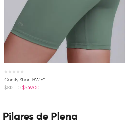
Comfy Short HW 6″
$
812.00
$
649.00
Pilares de Plena