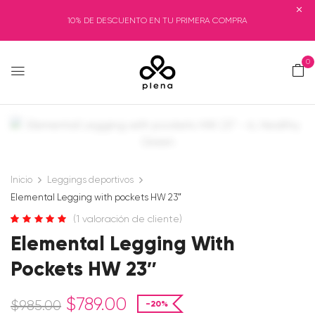
10% DE DESCUENTO EN TU PRIMERA COMPRA
0
Inicio
Leggings deportivos
Elemental Legging with pockets HW 23″
(
1
valoración de cliente)
Valorado
1
5.00
Elemental Legging With
sobre 5 basado
en
puntuación
Pockets HW 23″
de cliente
$
789.00
$
985.00
-20%