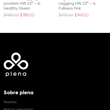
pockets HW 23″ – 6,
Legging HW 23″ – 4,
Healthy Green
Fullness Pink
$
985.00
$
789.00
$
935.00
$
749.00
Sobre plena
Nosotras
Noticias relevantes