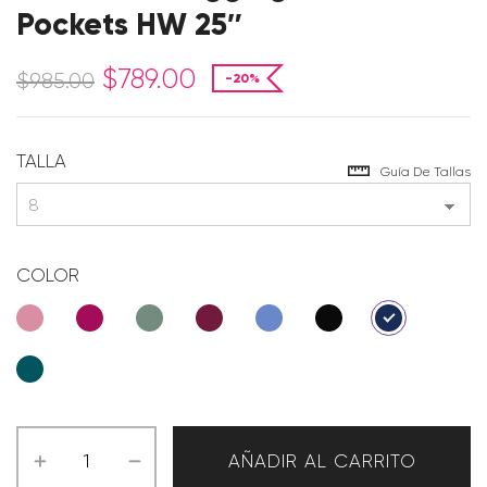
Pockets HW 25″
$
789.00
$
985.00
-20%
TALLA
Guía De Tallas
COLOR
AÑADIR AL CARRITO