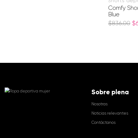
Shorts dep
Comfy Shor
Blue
$
836.00
$
Sobre plena
Nosotras
Noticias relevantes
Contáctanos