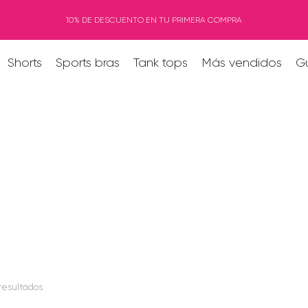
10% DE DESCUENTO EN TU PRIMERA COMPRA
Shorts
Sports bras
Tank tops
Más vendidos
Gu
Shorts
Inicio
Productos etiquetados “Shorts”
 resultados