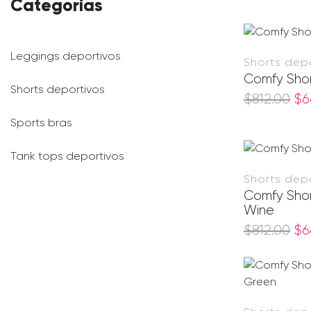
Categorías
Leggings deportivos
Shorts dep
Comfy Shor
Shorts deportivos
$
812.00
$
6
Sports bras
Tank tops deportivos
Shorts dep
Comfy Shor
Wine
$
812.00
$
6