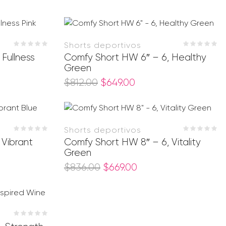
Shorts deportivos
Fullness
Comfy Short HW 6″ – 6, Healthy
Green
$
812.00
$
649.00
Shorts deportivos
 Vibrant
Comfy Short HW 8″ – 6, Vitality
Green
$
836.00
$
669.00