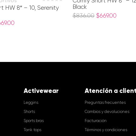
Comfy Short HW 8″ – 12
ortivos
Black
t HW 8″ – 10, Serenity
$
836.00
$
669.00
669.00
Activewear
Atención a clien
Leggins
Preguntas frecuentes
Shorts
Cambios y devoluciones
Sports bras
Facturación
Tank tops
Términos y condiciones