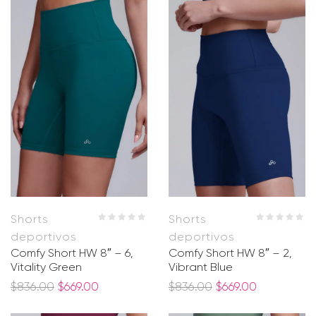
Shorts
Shorts
deportivos
deportivos
Comfy Short HW 8″ – 6,
Comfy Short HW 8″ – 2,
Vitality Green
Vibrant Blue
$
836.00
$
669.00
$
836.00
$
669.00