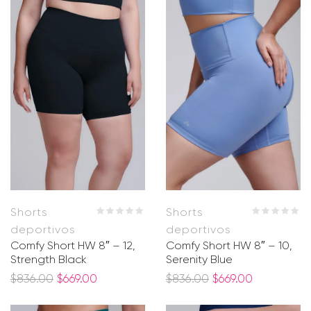
Shorts
Shorts
deportivos
deportivos
Comfy Short HW 8″ – 12,
Comfy Short HW 8″ – 10,
Strength Black
Serenity Blue
$
836.00
$
669.00
$
836.00
$
669.00