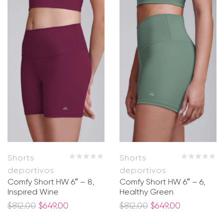
Shorts
Shorts
deportivos
deportivos
Comfy Short HW 6″ – 8,
Comfy Short HW 6″ – 6,
Inspired Wine
Healthy Green
$
812.00
$
649.00
$
812.00
$
649.00