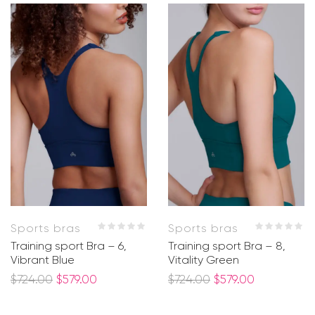
Sports bras
Sports bras
Training sport Bra – 6,
Training sport Bra – 8,
Vibrant Blue
Vitality Green
$
724.00
$
579.00
$
724.00
$
579.00