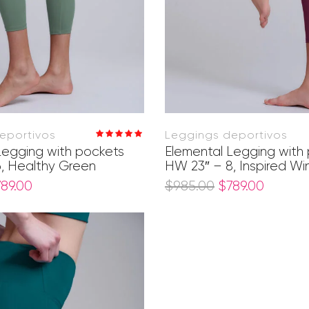
eportivos
Leggings deportivos
Valorado en
Legging with pockets
Elemental Legging with
5.00
de 5
, Healthy Green
HW 23″ – 8, Inspired Wi
789.00
$
985.00
$
789.00