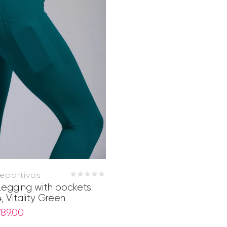
eportivos
Legging with pockets
 Vitality Green
789.00