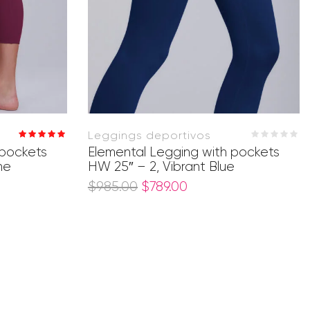
Leggings deportivos
Valorado en
 pockets
Elemental Legging with pockets
5.00
de 5
ne
HW 25″ – 2, Vibrant Blue
$
985.00
$
789.00