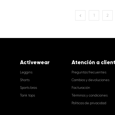
1
2
Activewear
Atención a clien
Leggins
Preguntas frecuentes
Shorts
Cambios y devoluciones
Sports bras
Facturación
Tank tops
Términos y condiciones
Políticas de privacidad