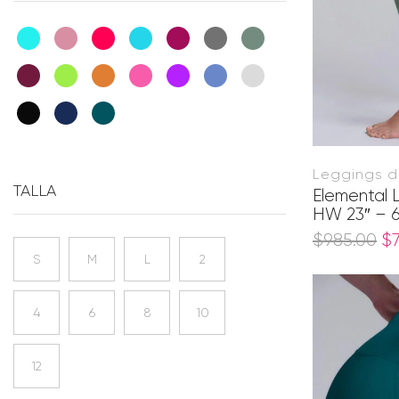
Leggings d
TALLA
Elemental 
HW 23″ – 6
$
985.00
$
S
M
L
2
4
6
8
10
12