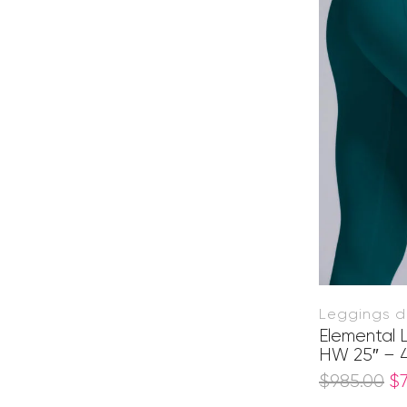
Leggings d
Elemental 
HW 25″ – 4,
$
985.00
$